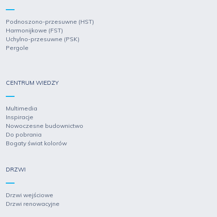
Podnoszono-przesuwne (HST)
Harmonijkowe (FST)
Uchylno-przesuwne (PSK)
Pergole
CENTRUM WIEDZY
Multimedia
Inspiracje
Nowoczesne budownictwo
Do pobrania
Bogaty świat kolorów
DRZWI
Drzwi wejściowe
Drzwi renowacyjne