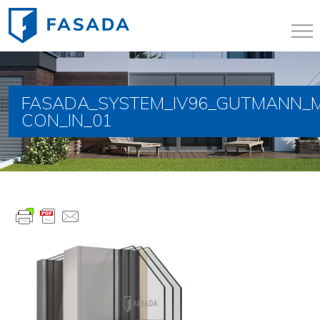
FASADA_SYSTEM_IV96_GUTMANN_
CON_IN_01